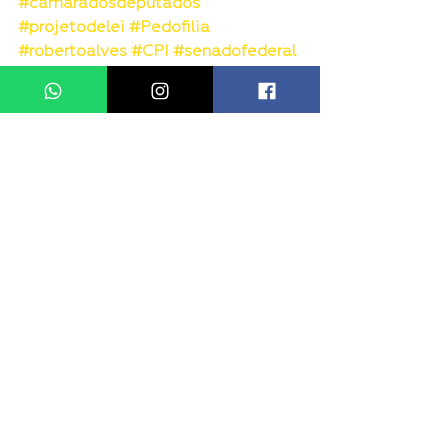
#câmaradosdeputados
#projetodelei
#Pedofilia
#robertoalves
#CPI
#senadofederal
Destaque
Ver tudo
Posts recentes