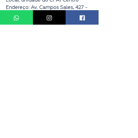
Local: unidade do CPAT Centro
Endereço: Av. Campos Sales, 427 - 
Centro
Fonte PMC e G1
Tags:
#CAMPINAS
Campinas
Emprego
RMC
Ver tudo
Posts recentes