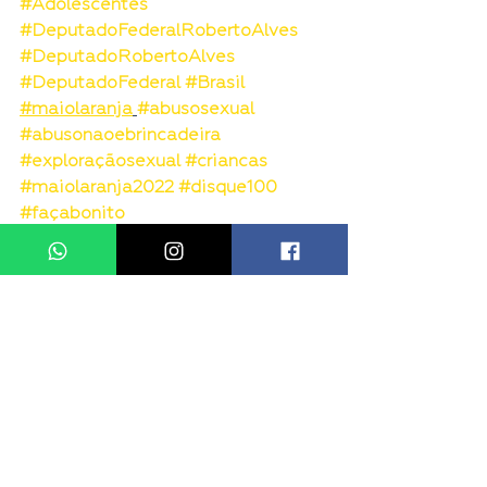
#Adolescentes
#DeputadoFederalRobertoAlves
#DeputadoRobertoAlves
#DeputadoFederal
#Brasil
#maiolaranja
#abusosexual
#abusonaoebrincadeira
#exploraçãosexual
#criancas
#maiolaranja2022
#disque100
#façabonito
#robertoalvescomvocê
#brasil
#denuncie
#conselhotutelar
#professor
#pais
#maio
#disque100
Ver tudo
Posts recentes