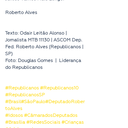
Roberto Alves
Texto: Odair Leitão Alonso | 
Jornalista MTB 11130 | ASCOM Dep. 
Fed. Roberto Alves (Republicanos | 
SP)
Foto: Douglas Gomes  |  Liderança 
do Republicanos
#Republicanos
#Republicanos10
#RepublicanosSP
#Brasil
#SãoPaulo
#DeputadoRober
toAlves
#Idosos
#CâmaradosDeputados
#Brasília
#RedesSociais
#Crianças