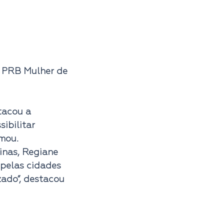
 PRB Mulher de 
tacou a 
ibilitar 
rmou.
nas, 
Regiane 
pelas cidades 
ado”, destacou 