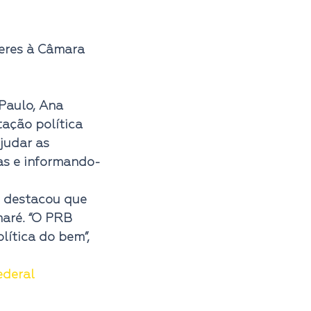
eres à Câmara 
Paulo, 
Ana 
ação política 
judar as 
as e informando-
 destacou que 
aré. “O PRB 
ítica do bem”, 
deral