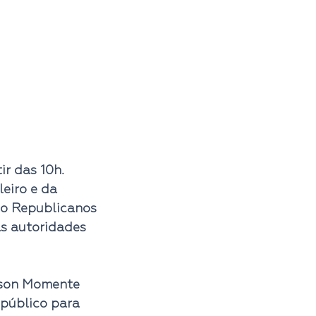
r das 10h. 
eiro e da 
do Republicanos 
as autoridades 
ilson Momente 
público para 