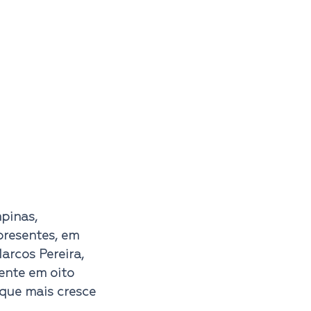
pinas, 
resentes, em 
rcos Pereira, 
nte em oito 
que mais cresce 