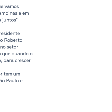
ue vamos 
Campinas e em 
 juntos”
residente 
do Roberto 
no setor 
io que quando o 
 para crescer 
or tem um 
ão Paulo e 