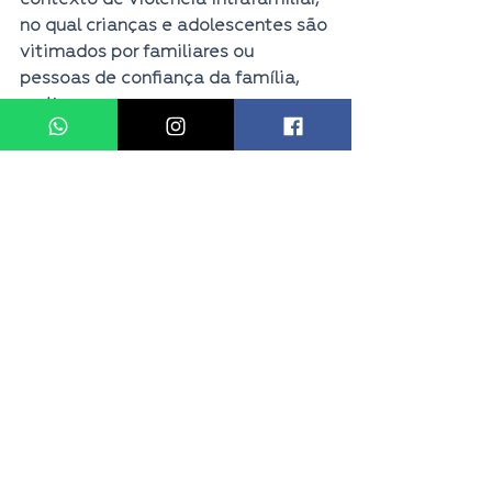
no qual crianças e adolescentes são 
vitimados por familiares ou 
pessoas de confiança da família, 
muitas vezes por pessoas com 
quem tinham algum vínculo de 
confiança”.
#câmaradosdeputados
#projetodelei
#AbusoSexualInfantil
#robertoalves
#criançaeadolescente
Destaque
Ver tudo
Posts recentes