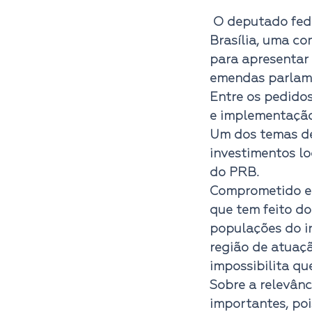
 O deputado federal Roberto Alves (PRB-SP) recebeu na quarta-feira (8), em 
Brasília, uma co
para apresentar 
emendas parlame
Entre os pedidos
e implementação 
Um dos temas deb
investimentos lo
do PRB.
Comprometido em
que tem feito d
populações do in
região de atuaçã
impossibilita qu
Sobre a relevânc
importantes, poi