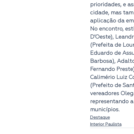
prioridades, e a
cidade, mas tam
aplicação da em
No encontro, est
D’Oeste), Leandr
(Prefeita de Lou
Eduardo de Assun
Barbosa), Adalto
Fernando Preste)
Calimério Luiz Co
(Prefeito de Sant
vereadores Olegá
representando a 
municípios.
Destaque
Interior Paulista