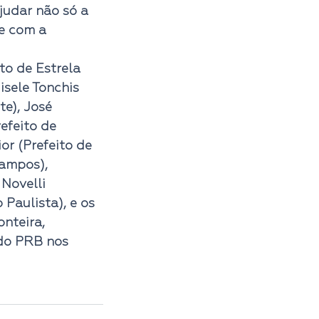
judar não só a 
e com a 
to de Estrela 
isele Tonchis 
e), José 
efeito de 
or (Prefeito de 
ampos), 
 Novelli 
 Paulista), e os 
nteira, 
do 
PRB
 nos 