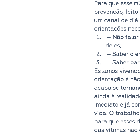
Para que esse n
prevenção, feito
um canal de diál
orientações neces
 – Não falar com estranhos e evitar qualquer comida ou objeto que venha 
deles;
 – Saber o e
 – Saber par
Estamos vivendo
orientação é não
acaba se tornan
ainda é realidad
imediato e já co
vida! O trabalho
para que esses 
das vítimas não 