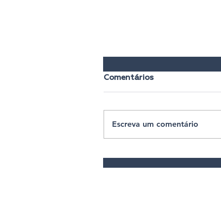
Comentários
Escreva um comentário
Trabalho Reconhecido:
Novamente indicado a
Deputado Federal pelo
Republicanos – 10!
© 2025 | Ascom 