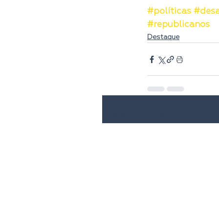
#políticas
#desa
#republicanos
Destaque
Posts recentes