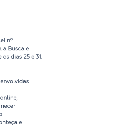
ei nº 
 a Busca e 
s dias 25 e 31. 
envolvidas 
online, 
rnecer 
o 
onteça e 