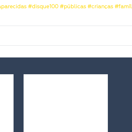
parecidas
#disque100
#públicas
#crianças
#famíl