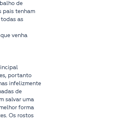
balho de 
s pais tenham 
 todas as 
ncipal 
es, portanto 
as infelizmente 
madas de 
em salvar uma 
 melhor forma 
s. Os rostos 