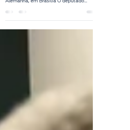
Comitiva de deputados federais da CPI
de Brumadinho esteve na Embaixada da
Alemanha, em Brasília O deputado
federal Roberto Alves...