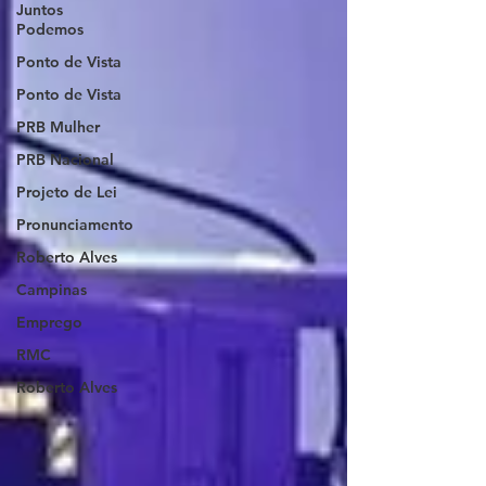
Juntos
Podemos
Ponto de Vista
Ponto de Vista
PRB Mulher
PRB Nacional
Projeto de Lei
Pronunciamento
Roberto Alves
Campinas
Emprego
RMC
Roberto Alves