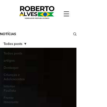
NOTÍCIAS
Todos posts
Todos posts
artigos
Destaque
Crianças e
Adolescentes
Interior
Paulista
Frente
Itinerante