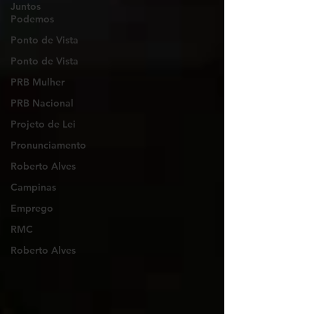
Juntos
Podemos
Ponto de Vista
Ponto de Vista
PRB Mulher
PRB Nacional
Projeto de Lei
Pronunciamento
Roberto Alves
Campinas
Emprego
RMC
Roberto Alves