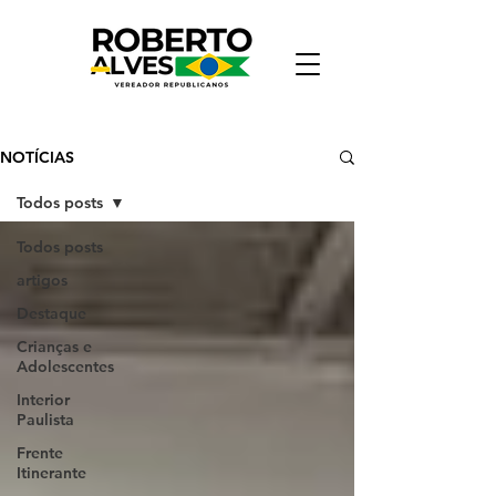
NOTÍCIAS
Todos posts
Todos posts
artigos
Destaque
Crianças e
Adolescentes
Interior
Paulista
Frente
Itinerante