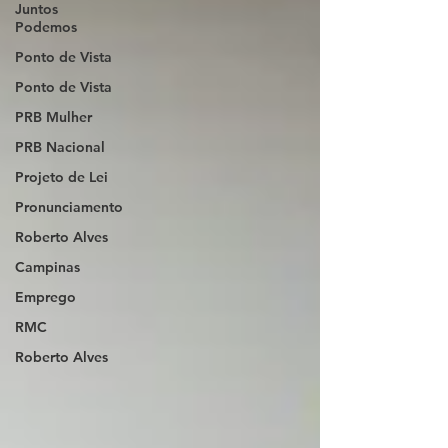
Juntos
Podemos
Ponto de Vista
Ponto de Vista
PRB Mulher
PRB Nacional
Projeto de Lei
Pronunciamento
Roberto Alves
Campinas
Emprego
RMC
Roberto Alves