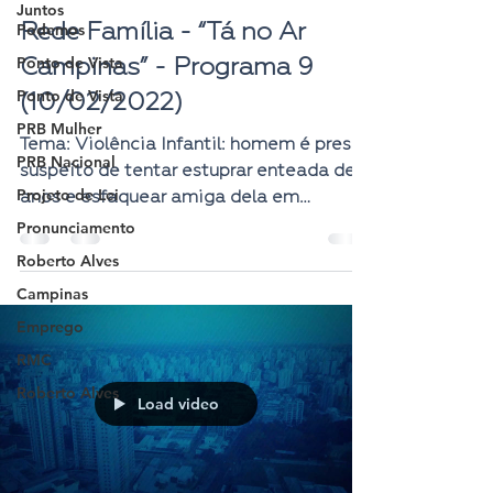
Juntos
Podemos
Rede Família - “Tá no Ar
Ponto de Vista
Campinas” - Programa 9
Ponto de Vista
(10/02/2022)
PRB Mulher
Tema: Violência Infantil: homem é preso
PRB Nacional
suspeito de tentar estuprar enteada de 9
Projeto de Lei
anos e esfaquear amiga dela em
Engenheiro Coelho (SP)...
Pronunciamento
Roberto Alves
Campinas
Emprego
RMC
Roberto Alves
Load video