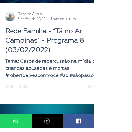
Roberto Alves
3 de fev. de 2022
1 min de leitura
Rede Família - “Tá no Ar
Campinas” - Programa 8
(03/02/2022)
Tema: Casos de repercussão na mídia de
crianças abusadas e mortas
#robertoalvescomvocê #sp #sãopaulo
#campinas #tanoarcampinas...
Load video