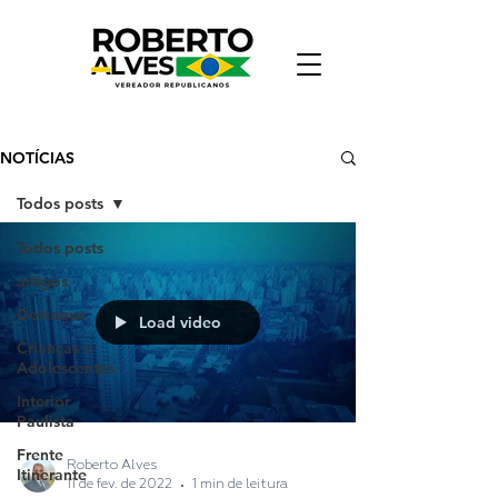
NOTÍCIAS
Todos posts
Todos posts
artigos
Destaque
Load video
Crianças e
Adolescentes
Interior
Paulista
Frente
Roberto Alves
Itinerante
11 de fev. de 2022
1 min de leitura