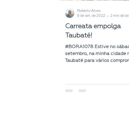
Roberto Alves
6 de set. de 2022
2 min de le
Carreata empolga
Taubaté!
#BORA1078 Estive no sábad
setembro, na minha cidade n
Taubaté para vários compro
Um, em especial, me deixou 
© 2025 | Ascom 