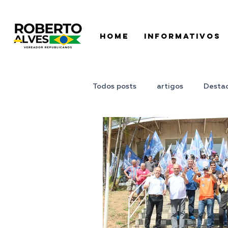
HOME
INFORMATIVOS
Todos posts
artigos
Desta
Juntos Podemos
Ponto de 
Pronunciamento
Roberto A