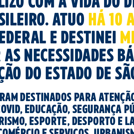
lizo com a vida do d
sileiro. atuo
HÁ 10 
ederal e destinei
m
 as necessidades bá
ão DO ESTADO DE SÃ
ram destinados para atenção
ovid, educação, segurança pú
ismo, esporte, desporto e la
comércio e serviços, urbanism