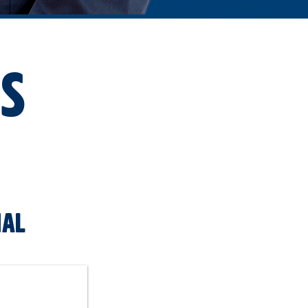
s
nal