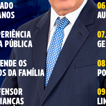
ado
06
anos
AU
eriência
07
a pública
ge
ende OS
08
OS DA FAMÍLIA
po
FENSOR
09
IANÇAS
li