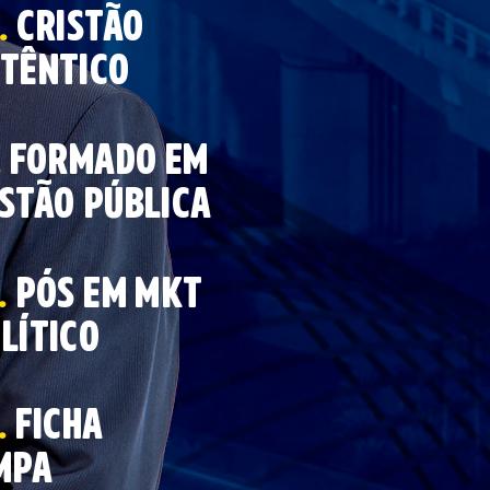
.
cRISTÃO
TÊNTICO
.
formado em
stão pública
.
pós em
mkt
lítico
.
ficha
mpa