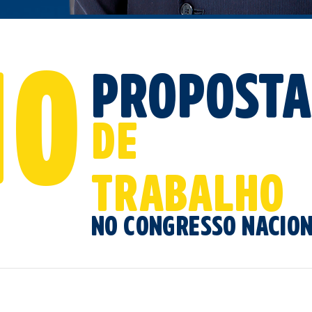
10
proposta
de
trabalho
no congresso nacio