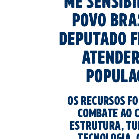
me sensibi
povo bra
deputado f
atender
populaç
os recursos fo
combate ao c
estrutura, tur
tecnologia, 