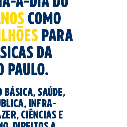
ia-a-dia do
ANOS
como
ilhões
para
sicas da
O PAULO.
 básica, saúde,
blica, infra-
zer, ciências e
o, direitos a