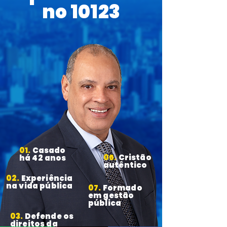
no 10123
01.
Casado
06.
Cristão
há 42 anos
autêntico
02.
Experiência
na vida pública
07.
Formado
em gestão
pública
03.
Defende os
direitos da