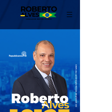
CNPJ do candidato
56.325.034
/0001-00