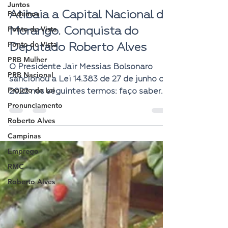
Juntos
Podemos
Atibaia a Capital Nacional do
Ponto de Vista
Morango. Conquista do
Ponto de Vista
Deputado Roberto Alves
PRB Mulher
O Presidente Jair Messias Bolsonaro
PRB Nacional
sancionou a Lei 14.383 de 27 de junho de
Projeto de Lei
2022 nos seguintes termos: faço saber
que o Congresso...
Pronunciamento
Roberto Alves
Campinas
Emprego
RMC
Roberto Alves