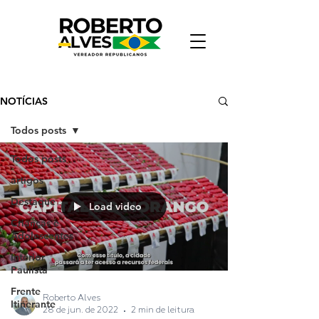
NOTÍCIAS
Todos posts
Todos posts
artigos
Destaque
Load video
Crianças e
Adolescentes
Interior
Paulista
Frente
Roberto Alves
Itinerante
28 de jun. de 2022
2 min de leitura