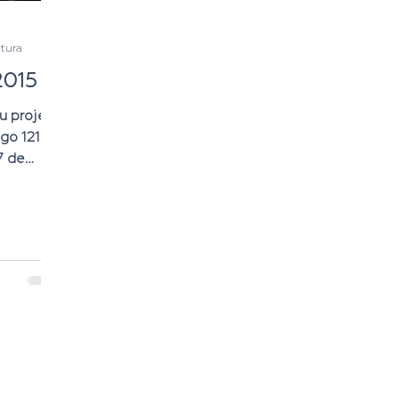
itura
2015
u projeto
igo 121 do
7 de
...
Roberto Alves | Todas as imagens e vídeos são meramente ilustrativas e gratuitos da i