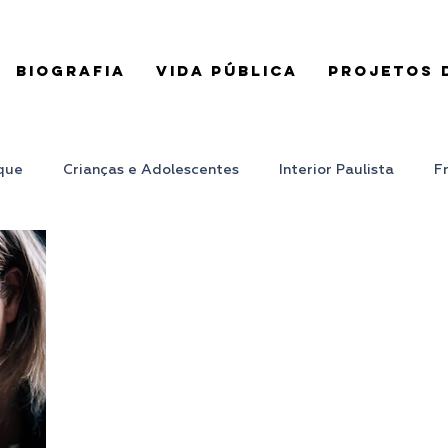
BIOGRAFIA
VIDA PÚBLICA
PROJETOS D
que
Crianças e Adolescentes
Interior Paulista
F
Vista
Ponto de Vista
PRB Mulher
PRB Nacional
lves
Campinas
Emprego
RMC
Roberto Alv