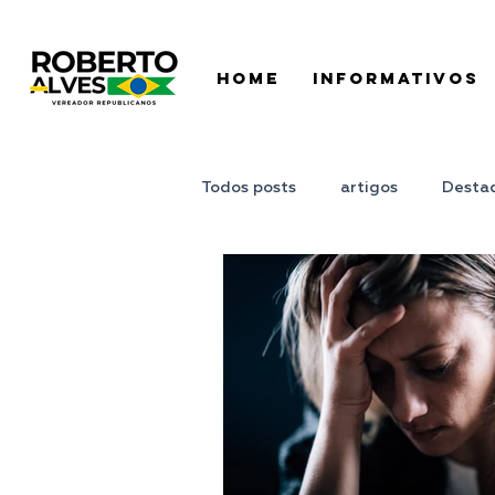
HOME
INFORMATIVOS
Todos posts
artigos
Desta
Juntos Podemos
Ponto de 
Pronunciamento
Roberto A