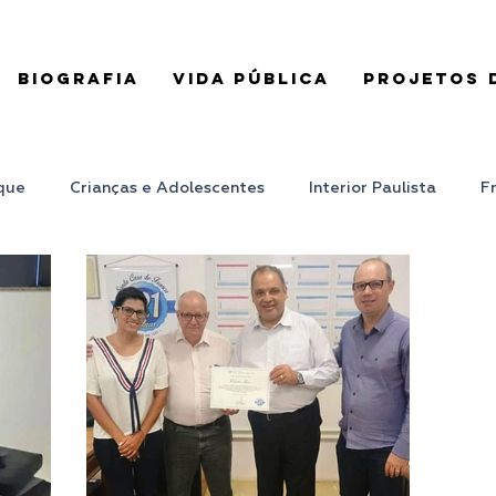
BIOGRAFIA
VIDA PÚBLICA
PROJETOS D
que
Crianças e Adolescentes
Interior Paulista
F
Vista
Ponto de Vista
PRB Mulher
PRB Nacional
lves
Campinas
Emprego
RMC
Roberto Alv