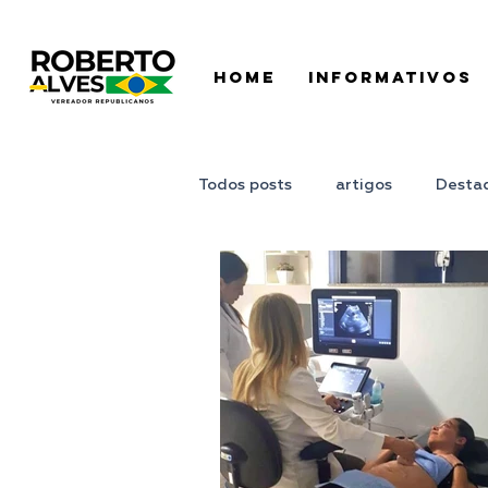
HOME
INFORMATIVOS
Todos posts
artigos
Desta
Juntos Podemos
Ponto de 
Pronunciamento
Roberto A