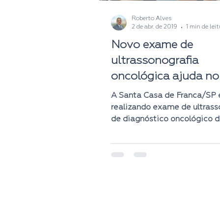
Roberto Alves
2 de abr. de 2019
1 min de lei
Novo exame de
ultrassonografia
oncológica ajuda no
diagnóstico precoce
A Santa Casa de Franca/SP 
câncer
realizando exame de ultrass
de diagnóstico oncológico d
alcance, capaz de detectar t
© 2025 | Ascom 