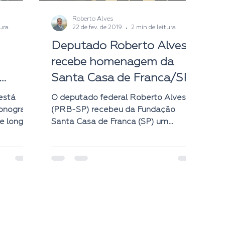
Roberto Alves
tura
22 de fev. de 2019
2 min de leitura
Deputado Roberto Alves
recebe homenagem da
Santa Casa de Franca/SP
 do
está
O deputado federal Roberto Alves
onografia
(PRB-SP) recebeu da Fundação
e longo
Santa Casa de Franca (SP) um
umores...
certificado de agradecimento pelo
apoio...
Roberto Alves | Todas as imagens e vídeos são meramente ilustrativas e gratuitos da i